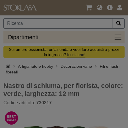
Lingua
Offerta
Acc
/
principa
Valuta
Dipar
Dipartimenti
Sei un professionista, un'azienda e vuoi fare acquisti a prezzi
da ingrosso?
Iscrizione!
Artigianato e hobby
Decorazioni varie
Fili e nastri
floreali
Nastro di schiuma, per fiorista, colore:
verde, larghezza: 12 mm
Codice articolo:
730217