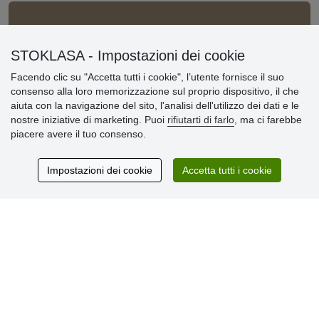
Informazioni importanti
STOKLASA - Impostazioni dei cookie
» Impostazioni dei cookie
» Termini & Condizioni
Facendo clic su "Accetta tutti i cookie", l’utente fornisce il suo
» Informativa sulla Privacy
consenso alla loro memorizzazione sul proprio dispositivo, il che
» Consegna e pagamento
aiuta con la navigazione del sito, l'analisi dell'utilizzo dei dati e le
» Garanzia e resi
nostre iniziative di marketing. Puoi
rifiutarti di farlo
, ma ci farebbe
» Programma fedeltà
piacere avere il tuo consenso.
Impostazioni dei cookie
Accetta tutti i cookie
Recensioni
dei clienti