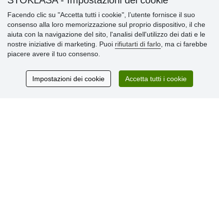
STOKLASA - Impostazioni dei cookie
Facendo clic su "Accetta tutti i cookie", l’utente fornisce il suo
» Impostazioni dei cookie
consenso alla loro memorizzazione sul proprio dispositivo, il che
» Termini & Condizioni
aiuta con la navigazione del sito, l'analisi dell'utilizzo dei dati e le
» Informativa sulla Privacy
nostre iniziative di marketing. Puoi
rifiutarti di farlo
, ma ci farebbe
» Consegna e pagamento
piacere avere il tuo consenso.
» Garanzia e resi
» Programma fedeltà
Impostazioni dei cookie
Accetta tutti i cookie
Recensioni
dei clienti