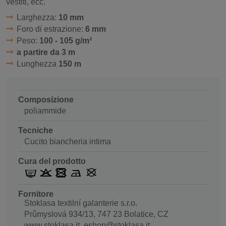
vestiti, ecc.
Larghezza:
10 mm
Foro di estrazione:
6 mm
Peso:
100 - 105 g/m²
a partire da 3 m
Lunghezza
150 m
Composizione
poliammide
Tecniche
Cucito biancheria intima
Cura del prodotto
Fornitore
Stoklasa textilní galanterie s.r.o.
Průmyslová 934/13, 747 23 Bolatice, CZ
www.stoklasa.it, eshop@stoklasa.it