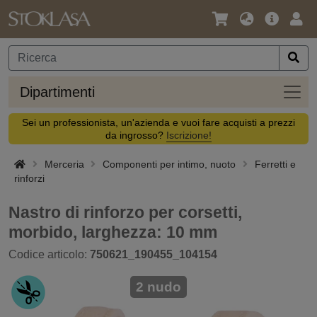
Lingua
Offerta
Acc
/
principa
Valuta
Dipar
Dipartimenti
Sei un professionista, un'azienda e vuoi fare acquisti a prezzi
da ingrosso?
Iscrizione!
Merceria
Componenti per intimo, nuoto
Ferretti e
rinforzi
Nastro di rinforzo per corsetti,
morbido, larghezza: 10 mm
Codice articolo:
750621_190455_104154
2 nudo