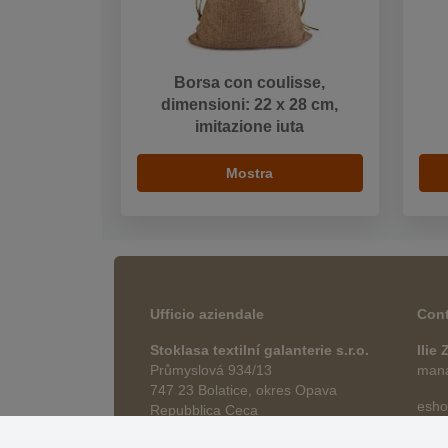
Borsa con coulisse,
dimensioni: 22 x 28 cm,
imitazione iuta
Mostra
Ufficio aziendale
Cont
Stoklasa textilní galanterie s.r.o.
Ilie
Průmyslová 934/13
manag
747 23 Bolatice, okres Opava
esho
Repubblica Ceca