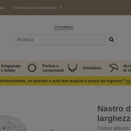
tti
Informazioni importanti:
Contattaci
Artigianato
Perline e
Acc
Gioielleria
e hobby
componenti
di 
professionista, un'azienda e vuoi fare acquisti a prezzi da ingrosso?
Isc
Nastro di
larghez
Codice articolo: