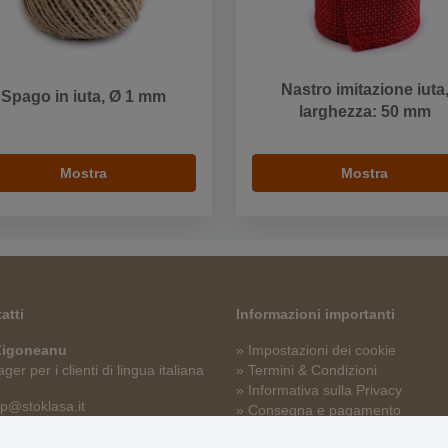
Nastro imitazione iuta
Spago in iuta, Ø 1 mm
larghezza: 50 mm
Mostra
Mostra
atti
Informazioni importanti
 Zigoneanu
» Impostazioni dei cookie
er per i clienti di lingua italiana
» Termini & Condizioni
» Informativa sulla Privacy
p@stoklasa.it
» Consegna e pagamento
» Garanzia e resi