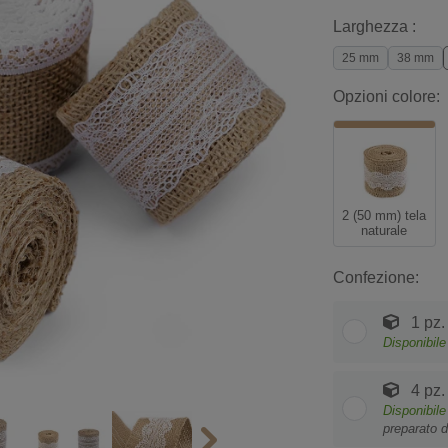
Larghezza :
25 mm
38 mm
Opzioni colore:
2 (50 mm) tela
naturale
Confezione:
1 pz.
Disponibile
4 pz.
Disponibile
preparato d