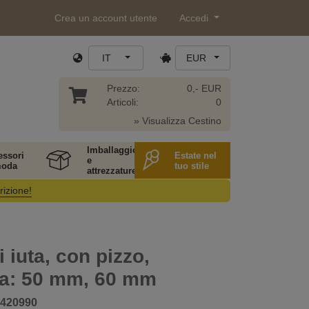
Crea un account utente
Accedi
IT
EUR
Prezzo:
0,- EUR
Articoli:
0
» Visualizza Cestino
Imballaggio
essori
Estate nel
e
moda
tuo stile
attrezzature
rizione!
 iuta, con pizzo,
za: 50 mm, 60 mm
420990