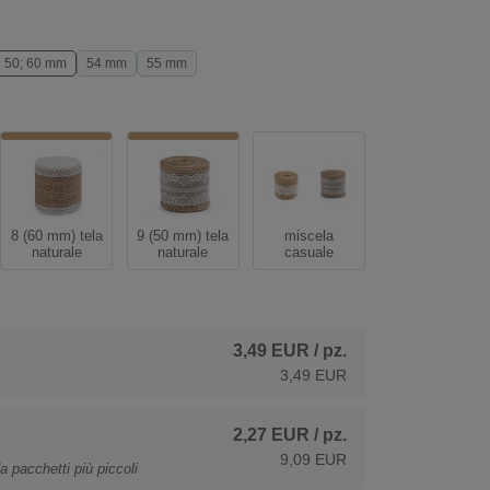
50; 60 mm
54 mm
55 mm
8 (60 mm) tela
9 (50 mm) tela
miscela
naturale
naturale
casuale
3,49 EUR
/ pz.
3,49 EUR
2,27 EUR
/ pz.
9,09 EUR
a pacchetti più piccoli