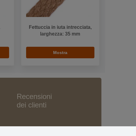
,
Fettuccia in iuta intrecciata,
larghezza: 35 mm
Mostra
Recensioni
dei clienti