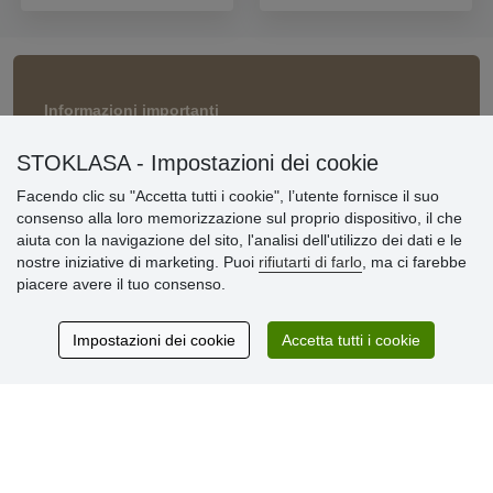
Informazioni importanti
» Impostazioni dei cookie
STOKLASA - Impostazioni dei cookie
» Termini & Condizioni
» Informativa sulla Privacy
Facendo clic su "Accetta tutti i cookie", l’utente fornisce il suo
» Consegna e pagamento
consenso alla loro memorizzazione sul proprio dispositivo, il che
» Garanzia e resi
aiuta con la navigazione del sito, l'analisi dell'utilizzo dei dati e le
» Programma fedeltà
nostre iniziative di marketing. Puoi
rifiutarti di farlo
, ma ci farebbe
piacere avere il tuo consenso.
Recensioni
Impostazioni dei cookie
Accetta tutti i cookie
dei clienti