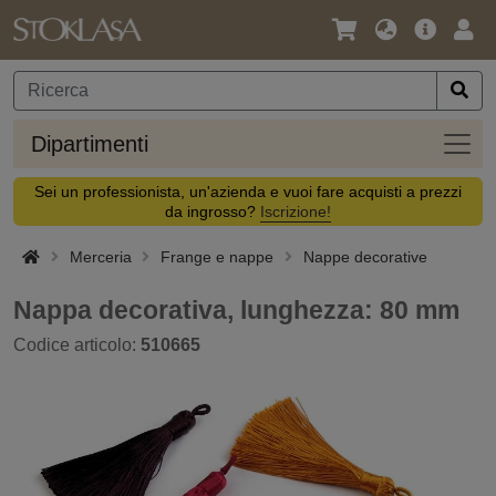
Lingua
Offerta
Acc
/
principa
Valuta
Dipar
Dipartimenti
Sei un professionista, un'azienda e vuoi fare acquisti a prezzi
da ingrosso?
Iscrizione!
Merceria
Frange e nappe
Nappe decorative
Nappa decorativa, lunghezza: 80 mm
Codice articolo:
510665