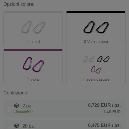
Opzioni colore:
2 luce d
3 Vernice nera
4 viola
miscela casuale
Confezione:
0,729 EUR
/ pz.
2 pz.
Disponibile
1,46 EUR
0,475 EUR
/ pz.
20 pz.