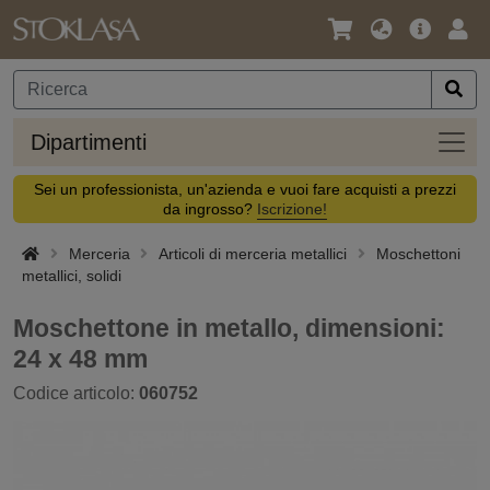
Lingua
Offerta
Acc
/
principa
Valuta
Dipar
Dipartimenti
Sei un professionista, un'azienda e vuoi fare acquisti a prezzi
da ingrosso?
Iscrizione!
Merceria
Articoli di merceria metallici
Moschettoni
metallici, solidi
Moschettone in metallo, dimensioni:
24 x 48 mm
Codice articolo:
060752