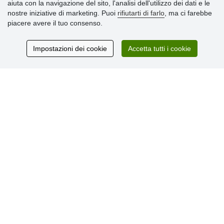
aiuta con la navigazione del sito, l'analisi dell'utilizzo dei dati e le
» Impostazioni dei cookie
nostre iniziative di marketing. Puoi
rifiutarti di farlo
, ma ci farebbe
» Termini & Condizioni
piacere avere il tuo consenso.
» Informativa sulla Privacy
» Consegna e pagamento
» Garanzia e resi
Impostazioni dei cookie
Accetta tutti i cookie
» Programma fedeltà
Recensioni
dei clienti