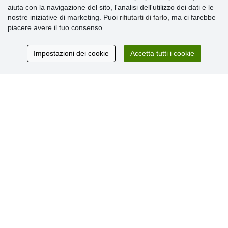
aiuta con la navigazione del sito, l'analisi dell'utilizzo dei dati e le
» Informativa sulla Privacy
nostre iniziative di marketing. Puoi
rifiutarti di farlo
, ma ci farebbe
» Consegna e pagamento
piacere avere il tuo consenso.
» Garanzia e resi
» Programma fedeltà
Impostazioni dei cookie
Accetta tutti i cookie
Recensioni
dei clienti