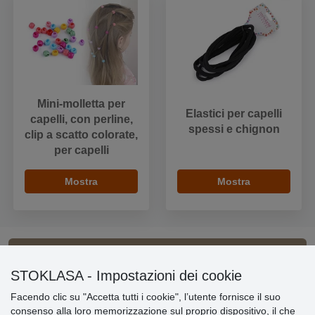
Mini-molletta per
Elastici per capelli
capelli, con perline,
spessi e chignon
clip a scatto colorate,
per capelli
Mostra
Mostra
Informazioni importanti
STOKLASA - Impostazioni dei cookie
Facendo clic su "Accetta tutti i cookie", l’utente fornisce il suo
» Impostazioni dei cookie
consenso alla loro memorizzazione sul proprio dispositivo, il che
» Termini & Condizioni