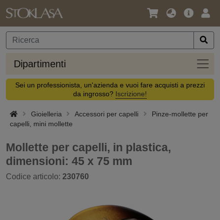
Lingua
Offerta
Acc
/
principa
Valuta
Dipar
Dipartimenti
Sei un professionista, un'azienda e vuoi fare acquisti a prezzi
da ingrosso?
Iscrizione!
Gioielleria
Accessori per capelli
Pinze-mollette per
capelli, mini mollette
Mollette per capelli, in plastica,
dimensioni: 45 x 75 mm
Codice articolo:
230760