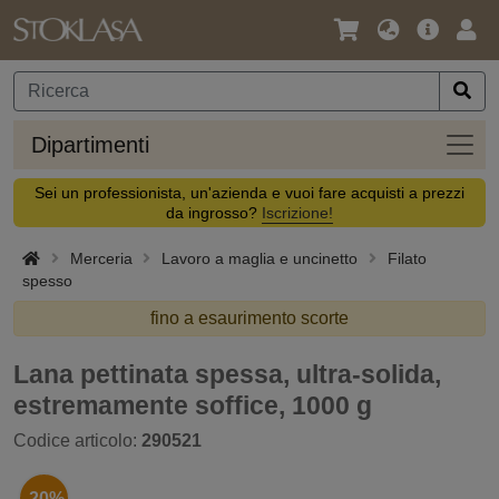
Lingua
Offerta
Acc
/
principa
Valuta
Dipar
Dipartimenti
Sei un professionista, un'azienda e vuoi fare acquisti a prezzi
da ingrosso?
Iscrizione!
Merceria
Lavoro a maglia e uncinetto
Filato
spesso
fino a esaurimento scorte
Lana pettinata spessa, ultra-solida,
estremamente soffice, 1000 g
Codice articolo:
290521
-20%