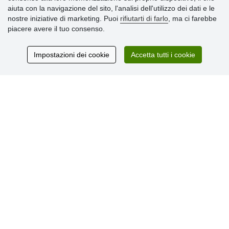
aiuta con la navigazione del sito, l'analisi dell'utilizzo dei dati e le
» Informativa sulla Privacy
nostre iniziative di marketing. Puoi
rifiutarti di farlo
, ma ci farebbe
» Consegna e pagamento
piacere avere il tuo consenso.
» Garanzia e resi
» Programma fedeltà
Impostazioni dei cookie
Accetta tutti i cookie
Recensioni
dei clienti