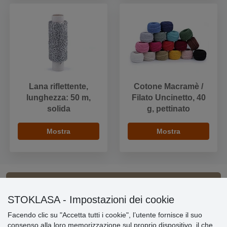
Lana riflettente,
Cotone Macramè /
lunghezza: 50 m,
Filato Uncinetto, 40
solida
g, pettinato
Mostra
Mostra
Informazioni importanti
STOKLASA - Impostazioni dei cookie
Facendo clic su "Accetta tutti i cookie", l’utente fornisce il suo
» Impostazioni dei cookie
consenso alla loro memorizzazione sul proprio dispositivo, il che
» Termini & Condizioni