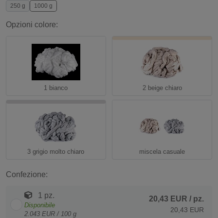
250 g
1000 g
Opzioni colore:
1 bianco
2 beige chiaro
3 grigio molto chiaro
miscela casuale
Confezione:
1 pz.
20,43 EUR
/ pz.
Disponibile
20,43 EUR
2.043 EUR / 100 g