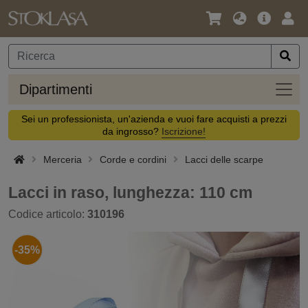
Lingua
Offerta
Acc
/
principa
Valuta
Dipar
Dipartimenti
Sei un professionista, un'azienda e vuoi fare acquisti a prezzi
da ingrosso?
Iscrizione!
Merceria
Corde e cordini
Lacci delle scarpe
Lacci in raso, lunghezza: 110 cm
Codice articolo:
310196
-35%