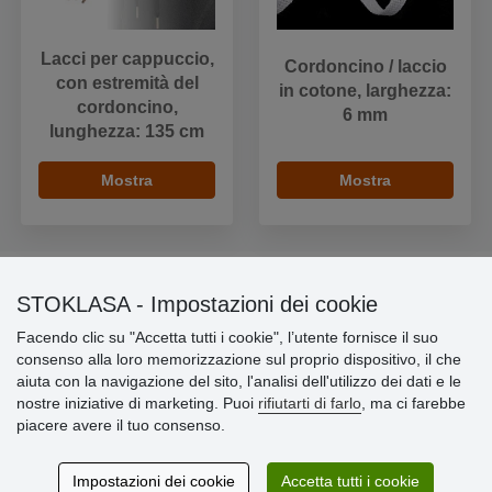
Lacci per cappuccio,
Cordoncino / laccio
con estremità del
in cotone, larghezza:
cordoncino,
6 mm
lunghezza: 135 cm
Mostra
Mostra
STOKLASA - Impostazioni dei cookie
Informazioni importanti
Facendo clic su "Accetta tutti i cookie", l’utente fornisce il suo
consenso alla loro memorizzazione sul proprio dispositivo, il che
» Impostazioni dei cookie
aiuta con la navigazione del sito, l'analisi dell'utilizzo dei dati e le
» Termini & Condizioni
nostre iniziative di marketing. Puoi
rifiutarti di farlo
, ma ci farebbe
» Informativa sulla Privacy
piacere avere il tuo consenso.
» Consegna e pagamento
» Garanzia e resi
» Programma fedeltà
Impostazioni dei cookie
Accetta tutti i cookie