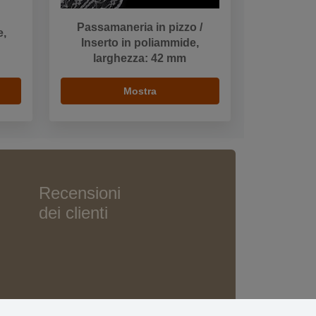
Passamaneria in pizzo /
e,
Inserto in poliammide,
larghezza: 42 mm
Mostra
Recensioni
dei clienti