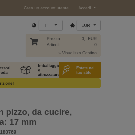
Crea un account utente
Accedi
IT
EUR
Prezzo:
0,- EUR
Articoli:
0
» Visualizza Cestino
Imballaggio
essori
Estate nel
e
moda
tuo stile
attrezzature
rizione!
n pizzo, da cucire,
za: 17 mm
180769