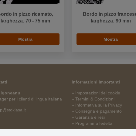
ordo in pizzo ricamato,
Bordo in pizzo frances
larghezza: 70 - 75 mm
larghezza: 90 mm
Mostra
Mostra
atti
Informazioni importanti
 Zigoneanu
» Impostazioni dei cookie
er per i clienti di lingua italiana
» Termini & Condizioni
» Informativa sulla Privacy
p@stoklasa.it
» Consegna e pagamento
» Garanzia e resi
» Programma fedeltà