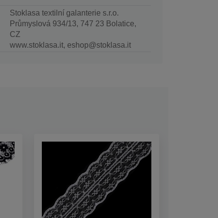
Stoklasa textilní galanterie s.r.o.
Průmyslová 934/13, 747 23 Bolatice,
CZ
www.stoklasa.it, eshop@stoklasa.it