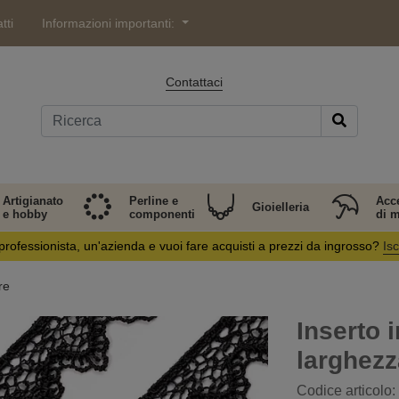
tti
Informazioni importanti:
Contattaci
Artigianato
Perline e
Acc
Gioielleria
e hobby
componenti
di 
professionista, un'azienda e vuoi fare acquisti a prezzi da ingrosso?
Isc
re
Inserto i
larghez
Codice articolo: