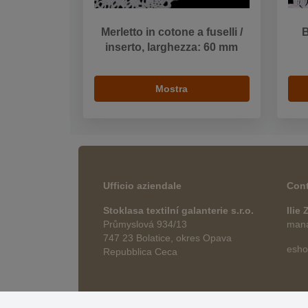
Merletto in cotone a fuselli /
B
inserto, larghezza: 60 mm
Mostra
Ufficio aziendale
Cont
Stoklasa textilní galanterie s.r.o.
Ilie
Průmyslová 934/13
manag
747 23 Bolatice, okres Opava
esho
Repubblica Ceca