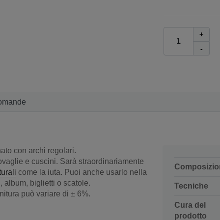
+
-
omande
ato con archi regolari.
ovaglie e cuscini. Sarà straordinariamente
Composizio
turali
come la iuta. Puoi anche usarlo nella
album, biglietti o scatole.
Tecniche
initura può variare di ± 6%.
Cura del
prodotto