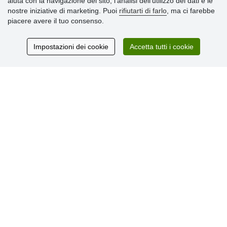
aiuta con la navigazione del sito, l'analisi dell'utilizzo dei dati e le
» Informativa sulla Privacy
nostre iniziative di marketing. Puoi
rifiutarti di farlo
, ma ci farebbe
» Consegna e pagamento
piacere avere il tuo consenso.
» Garanzia e resi
» Programma fedeltà
Impostazioni dei cookie
Accetta tutti i cookie
Recensioni
dei clienti
© Stoklasa textilní galanterie s.r.o. 2026.