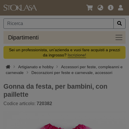
Lingua
Offerta
Acc
/
principa
Valuta
Dipar
Dipartimenti
Sei un professionista, un'azienda e vuoi fare acquisti a prezzi
da ingrosso?
Iscrizione!
Artigianato e hobby
Accessori per feste, compleanni e
carnevale
Decorazioni per feste e carnevale, accessori
Gonna da festa, per bambini, con
paillette
Codice articolo:
720382