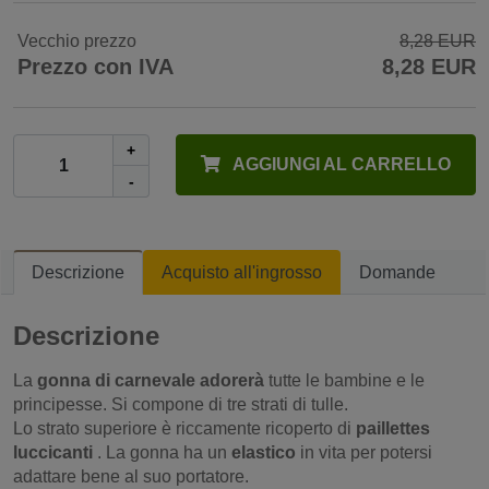
Vecchio prezzo
8,28 EUR
Prezzo con IVA
8,28 EUR
+
AGGIUNGI AL CARRELLO
-
Descrizione
Acquisto all'ingrosso
Domande
Descrizione
La
gonna di carnevale adorerà
tutte le bambine e le
principesse. Si compone di tre strati di tulle.
Lo strato superiore è riccamente ricoperto di
paillettes
luccicanti
. La gonna ha un
elastico
in vita per potersi
adattare bene al suo portatore.