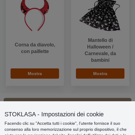
Mantello di
Corna da diavolo,
Halloween /
con paillette
Carnevale, da
bambini
Mostra
Mostra
Informazioni importanti
STOKLASA - Impostazioni dei cookie
Facendo clic su "Accetta tutti i cookie", l’utente fornisce il suo
» Impostazioni dei cookie
consenso alla loro memorizzazione sul proprio dispositivo, il che
» Termini & Condizioni