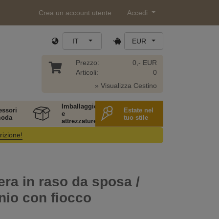
Crea un account utente
Accedi
IT
EUR
Prezzo:
0,- EUR
Articoli:
0
» Visualizza Cestino
Imballaggio
essori
Estate nel
e
moda
tuo stile
attrezzature
rizione!
iera in raso da sposa /
nio con fiocco