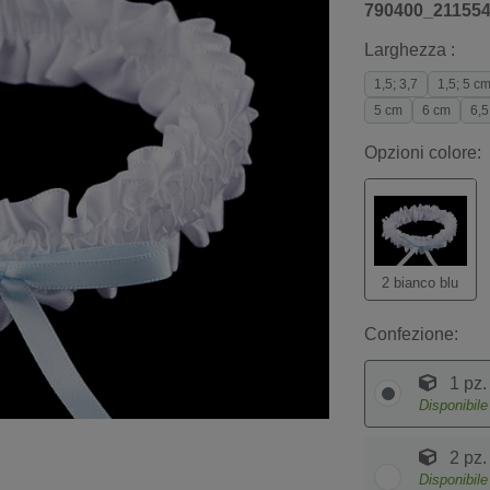
790400_21155
Larghezza :
1,5; 3,7
1,5; 5 c
5 cm
6 cm
6,5
Opzioni colore:
2 bianco blu
Confezione:
1 pz.
Disponibil
2 pz.
Disponibil