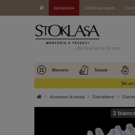
Ispirazione
Certificati regalo
Conta
… che la serve da 36 anni
Merceria
Tessuti
Sei un 
Accessori di moda
Giarrettiere
Giarret
2 bianc