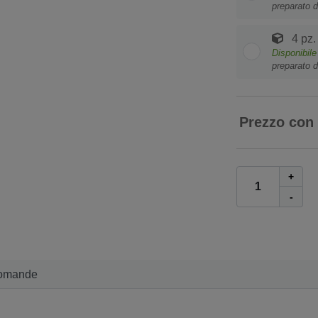
preparato d
4 pz.
Disponibil
preparato d
Prezzo con
+
-
omande