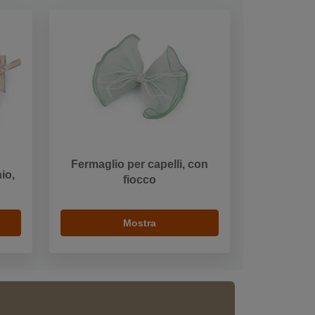
Fermaglio per capelli, con
io,
fiocco
Mostra