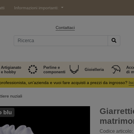
tti
Informazioni importanti:
Contattaci
Artigianato
Perline e
Acc
Gioielleria
e hobby
componenti
di 
professionista, un'azienda e vuoi fare acquisti a prezzi da ingrosso?
Isc
tiere nuziali
Giarrett
o blu
matrimo
Codice articolo: