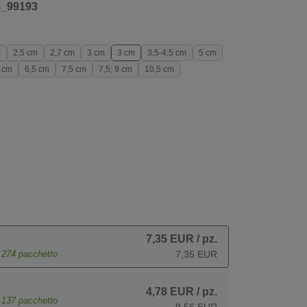
4_99193
m
2,5 cm
2,7 cm
3 cm
3 cm
3,5-4,5 cm
5 cm
 cm
6,5 cm
7,5 cm
7,5; 9 cm
10,5 cm
7,35 EUR
/ pz.
e
274
pacchetto
7,35 EUR
4,78 EUR
/ pz.
e
137
pacchetto
9,56 EUR