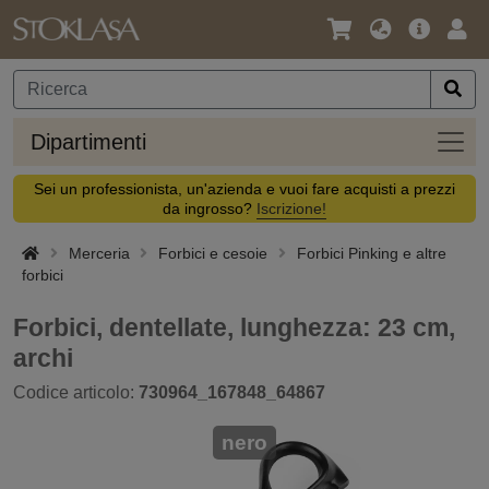
Lingua
Offerta
Acc
/
principa
Valuta
Dipar
Dipartimenti
Sei un professionista, un'azienda e vuoi fare acquisti a prezzi
da ingrosso?
Iscrizione!
Merceria
Forbici e cesoie
Forbici Pinking e altre
forbici
Forbici, dentellate, lunghezza: 23 cm,
archi
Codice articolo:
730964_167848_64867
nero