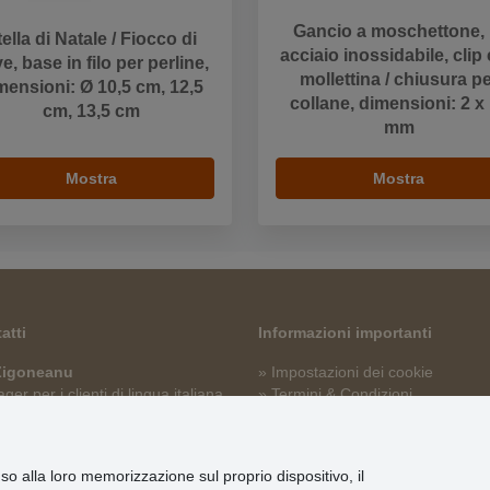
Gancio a moschettone, 
tella di Natale / Fiocco di
acciaio inossidabile, clip
e, base in filo per perline,
mollettina / chiusura p
mensioni: Ø 10,5 cm, 12,5
collane, dimensioni: 2 x
cm, 13,5 cm
mm
Mostra
Mostra
atti
Informazioni importanti
 Zigoneanu
» Impostazioni dei cookie
er per i clienti di lingua italiana
» Termini & Condizioni
» Informativa sulla Privacy
p@stoklasa.it
» Consegna e pagamento
» Garanzia e resi
nso alla loro memorizzazione sul proprio dispositivo, il
» Programma fedeltà