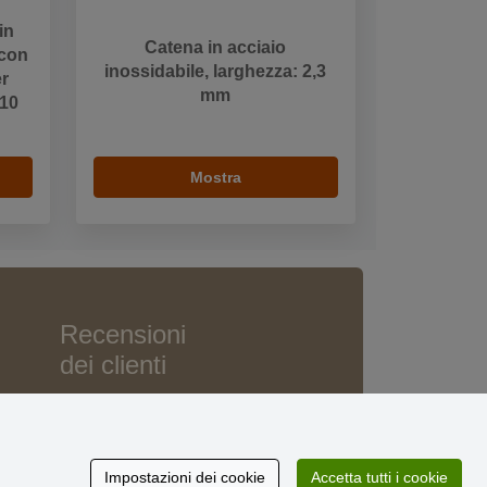
in
Catena in acciaio
 con
inossidabile, larghezza: 2,3
er
mm
 10
Mostra
Recensioni
dei clienti
Impostazioni dei cookie
Accetta tutti i cookie