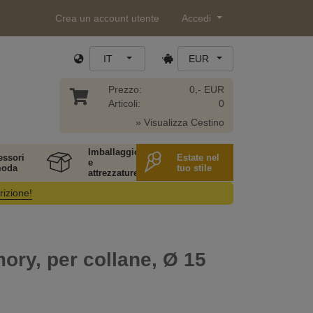
Crea un account utente
Accedi
IT
EUR
Prezzo:
0,- EUR
Articoli:
0
» Visualizza Cestino
Imballaggio
essori
Estate nel
e
moda
tuo stile
attrezzature
rizione!
ory, per collane, Ø 15