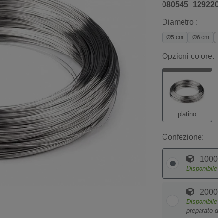
080545_12922
Diametro :
Ø5 cm
Ø6 cm
Opzioni colore:
platino
Confezione:
1000
Disponibil
2000
Disponibil
preparato d