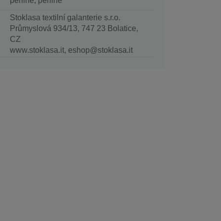
perline, perline
Stoklasa textilní galanterie s.r.o.
Průmyslová 934/13, 747 23 Bolatice,
CZ
www.stoklasa.it, eshop@stoklasa.it