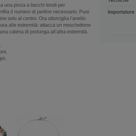
Tecniche
sa una pinza a becchi tondi per
 infila il numero di perline necessario. Puoi
Importatore
ine solo al centro. Ora attorciglia l'anello
usura alle estremità: attacca un moschettone
na catena di prolunga all'altra estremità.
.
oni.
iri.