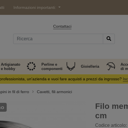
tti
Informazioni importanti:
Contattaci
Artigianato
Perline e
Acc
Gioielleria
e hobby
componenti
di 
professionista, un'azienda e vuoi fare acquisti a prezzi da ingrosso?
Isc
pini in fil di ferro
Cavetti, fili armonici
Filo mem
no
cm
Codice articolo: