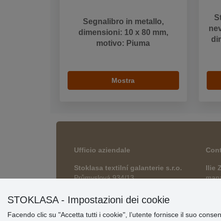
S
Segnalibro in metallo,
nev
dimensioni: 10 x 80 mm,
di
motivo: Piuma
Mostra
Ufficio aziendale
Cont
Stoklasa textilní galanterie s.r.o.
Ilie
Průmyslová 934/13
manag
747 23 Bolatice, okres Opava
esho
Repubblica Ceca
STOKLASA - Impostazioni dei cookie
Facendo clic su "Accetta tutti i cookie", l’utente fornisce il suo conse