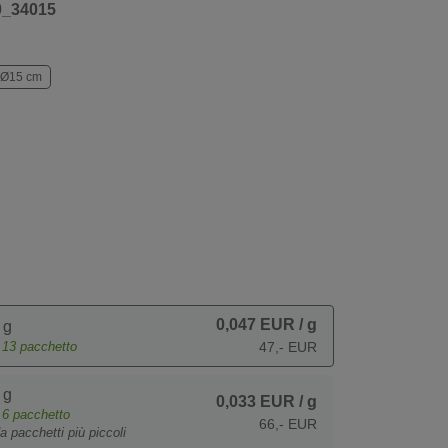
0_34015
Ø15 cm
0,047 EUR
/ g
 g
e
13
pacchetto
47,- EUR
 g
0,033 EUR
/ g
e
6
pacchetto
66,- EUR
a pacchetti più piccoli