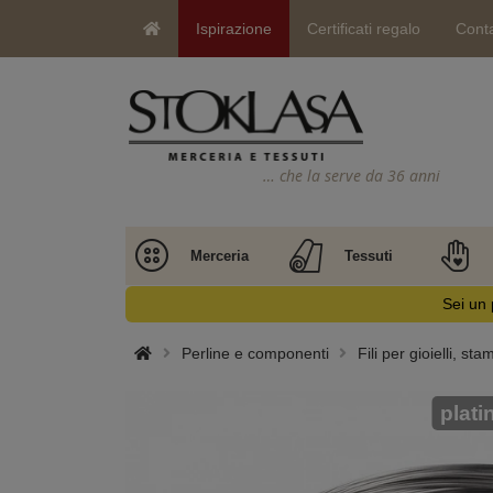
Ispirazione
Certificati regalo
Conta
… che la serve da 36 anni
Merceria
Tessuti
Sei un 
Perline e componenti
Fili per gioielli, stam
plati