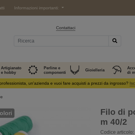
tti
Informazioni importanti:
Contattaci
Artigianato
Perline e
Acc
Gioielleria
e hobby
componenti
di 
professionista, un'azienda e vuoi fare acquisti a prezzi da ingrosso?
Isc
re
Filo di 
olori
m 40/2
Codice articolo: