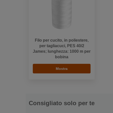
Filo per cucito, in poliestere,
per tagliacuci, PES 40/2
James; lunghezza: 1000 m per
bobina
Mostra
Consigliato solo per te