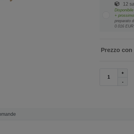
12 sa
Disponibil
+ prossim
preparato d
0.016 EUR
Prezzo con
+
-
omande