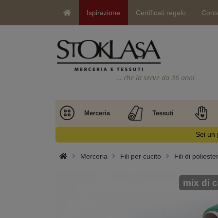
Ispirazione
Certificati regalo
Conta
… che la serve da 36 anni
Merceria
Tessuti
Sei un 
Merceria
Fili per cucito
Fili di polieste
mix di c