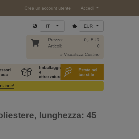
Crea un account utente
Accedi
IT
EUR
Prezzo:
0,- EUR
Articoli:
0
» Visualizza Cestino
Imballaggio
essori
Estate nel
e
moda
tuo stile
attrezzature
rizione!
poliestere, lunghezza: 45