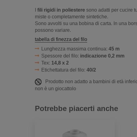
I
fili rigidi in poliestere
sono adatti per cucire tutt
miste o completamente sintetiche.
Sono avvolti su una bobina di carta. In una bor
possono variare.
tabella di finezza del filo
Lunghezza massima continua:
45 m
Spessore del filo:
indicazione 0,2 mm
Tex:
14,8 x 2
Etichettatura del filo:
40/2
Prodotto non adatto a bambini di età inferio
non è un giocattolo
Potrebbe piacerti anche