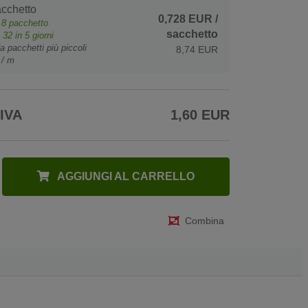
cchetto
0,728 EUR
/
e
8
pacchetto
sacchetto
o
32
in 5 giorni
a pacchetti più piccoli
8,74 EUR
 / m
 IVA
1,60 EUR
AGGIUNGI AL CARRELLO
Combina