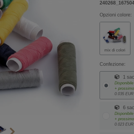
240268_16750
Opzioni colore:
mix di colori
Confezione:
1 sac
Disponibil
+ prossim
0.035 EUR
6 sac
Disponibil
+ prossim
0.023 EUR