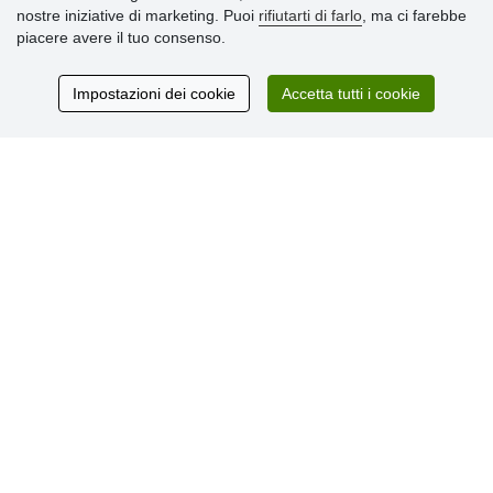
nostre iniziative di marketing. Puoi
rifiutarti di farlo
, ma ci farebbe
» Informativa sulla Privacy
piacere avere il tuo consenso.
» Consegna e pagamento
» Garanzia e resi
» Programma fedeltà
Impostazioni dei cookie
Accetta tutti i cookie
Recensioni
dei clienti