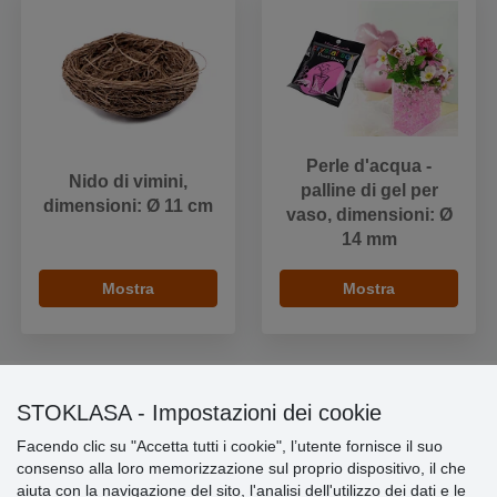
Perle d'acqua -
Nido di vimini,
palline di gel per
dimensioni: Ø 11 cm
vaso, dimensioni: Ø
14 mm
Mostra
Mostra
STOKLASA - Impostazioni dei cookie
Informazioni importanti
Facendo clic su "Accetta tutti i cookie", l’utente fornisce il suo
consenso alla loro memorizzazione sul proprio dispositivo, il che
» Impostazioni dei cookie
aiuta con la navigazione del sito, l'analisi dell'utilizzo dei dati e le
» Termini & Condizioni