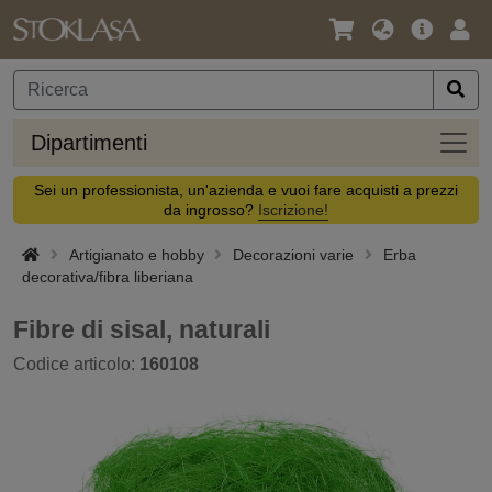
Lingua
Offerta
Acc
/
principa
Valuta
Dipar
Dipartimenti
Sei un professionista, un'azienda e vuoi fare acquisti a prezzi
da ingrosso?
Iscrizione!
Artigianato e hobby
Decorazioni varie
Erba
decorativa/fibra liberiana
Fibre di sisal, naturali
Codice articolo:
160108