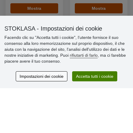
Mostra
Mostra
STOKLASA - Impostazioni dei cookie
Facendo clic su "Accetta tutti i cookie", l’utente fornisce il suo
consenso alla loro memorizzazione sul proprio dispositivo, il che
Informazioni importanti
aiuta con la navigazione del sito, l'analisi dell'utilizzo dei dati e le
nostre iniziative di marketing. Puoi
rifiutarti di farlo
, ma ci farebbe
» Impostazioni dei cookie
piacere avere il tuo consenso.
» Termini & Condizioni
» Informativa sulla Privacy
» Consegna e pagamento
Impostazioni dei cookie
Accetta tutti i cookie
» Garanzia e resi
» Programma fedeltà
Recensioni
dei clienti