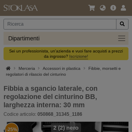
Lingua
Offerta
Acc
/
principa
Valuta
Dipar
Dipartimenti
Sei un professionista, un'azienda e vuoi fare acquisti a prezzi
da ingrosso?
Iscrizione!
Merceria
Accessori in plastica
Fibbie, morsetti e
regolatori di rilascio del cinturino
Fibbia a sgancio laterale, con
regolazione del cinturino BB,
larghezza interna: 30 mm
Codice articolo:
050868_31345_1186
2 (2) nero
-25%