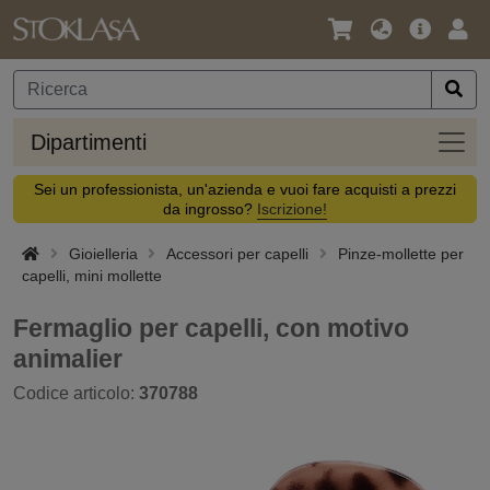
Lingua
Offerta
Acc
/
principa
Valuta
Dipar
Dipartimenti
Sei un professionista, un'azienda e vuoi fare acquisti a prezzi
da ingrosso?
Iscrizione!
Gioielleria
Accessori per capelli
Pinze-mollette per
capelli, mini mollette
Fermaglio per capelli, con motivo
animalier
Codice articolo:
370788