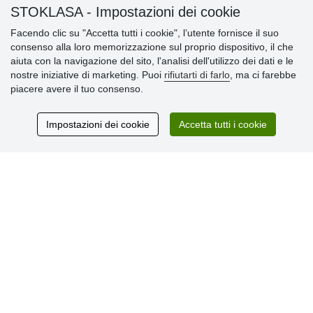
STOKLASA - Impostazioni dei cookie
» Impostazioni dei cookie
» Termini & Condizioni
Facendo clic su "Accetta tutti i cookie", l’utente fornisce il suo
» Informativa sulla Privacy
consenso alla loro memorizzazione sul proprio dispositivo, il che
» Consegna e pagamento
aiuta con la navigazione del sito, l'analisi dell'utilizzo dei dati e le
» Garanzia e resi
nostre iniziative di marketing. Puoi
rifiutarti di farlo
, ma ci farebbe
» Programma fedeltà
piacere avere il tuo consenso.
Impostazioni dei cookie
Accetta tutti i cookie
Recensioni
dei clienti