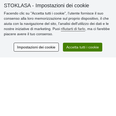
STOKLASA - Impostazioni dei cookie
Informazioni importanti
Facendo clic su "Accetta tutti i cookie", l’utente fornisce il suo
consenso alla loro memorizzazione sul proprio dispositivo, il che
» Impostazioni dei cookie
aiuta con la navigazione del sito, l'analisi dell'utilizzo dei dati e le
» Termini & Condizioni
nostre iniziative di marketing. Puoi
rifiutarti di farlo
, ma ci farebbe
» Informativa sulla Privacy
piacere avere il tuo consenso.
» Consegna e pagamento
» Garanzia e resi
» Programma fedeltà
Impostazioni dei cookie
Accetta tutti i cookie
Recensioni
dei clienti