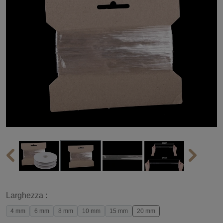
Larghezza :
4 mm
6 mm
8 mm
10 mm
15 mm
20 mm