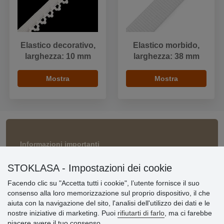
Elastico decorativo,
Elastico morbido,
larghezza: 10 mm
larghezza: 38 mm
Mostra
Mostra
Informazioni importanti
» Impostazioni dei cookie
STOKLASA - Impostazioni dei cookie
» Termini & Condizioni
» Informativa sulla Privacy
Facendo clic su "Accetta tutti i cookie", l’utente fornisce il suo
» Consegna e pagamento
consenso alla loro memorizzazione sul proprio dispositivo, il che
» Garanzia e resi
aiuta con la navigazione del sito, l'analisi dell'utilizzo dei dati e le
» Programma fedeltà
nostre iniziative di marketing. Puoi
rifiutarti di farlo
, ma ci farebbe
piacere avere il tuo consenso.