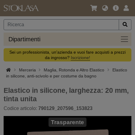
Lingua
Offerta
Acc
/
principa
Valuta
Dipar
Dipartimenti
Sei un professionista, un'azienda e vuoi fare acquisti a prezzi
da ingrosso?
Iscrizione!
Merceria
Maglia, Rotonda e Altro Elastico
Elastico
in silicone, anti-scivolo e per costume da bagno
Elastico in silicone, larghezza: 20 mm,
tinta unita
Codice articolo:
790129_207596_153823
Trasparente