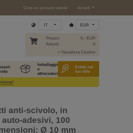
Crea un account utente
Accedi
IT
EUR
Prezzo:
0,- EUR
Articoli:
0
» Visualizza Cestino
Imballaggio
essori
Estate nel
e
moda
tuo stile
attrezzature
rizione!
i anti-scivolo, in
, auto-adesivi, 100
imensioni: Ø 10 mm