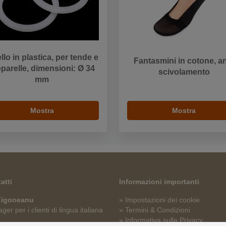
llo in plastica, per tende e
Fantasmini in cotone, an
pparelle, dimensioni: Ø 34
scivolamento
mm
Mostra
Mostra
atti
Informazioni importanti
 Zigoneanu
» Impostazioni dei cookie
er per i clienti di lingua italiana
» Termini & Condizioni
» Informativa sulla Privacy