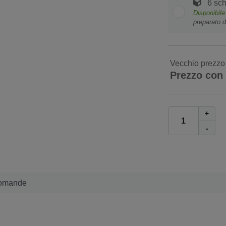
6 sc
Disponibil
preparato d
Vecchio prezzo
Prezzo con
+
-
omande