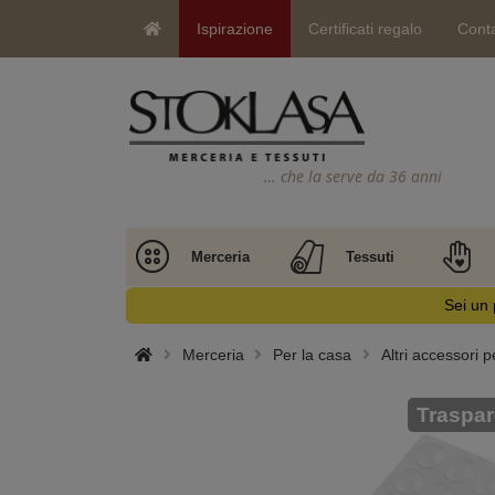
Ispirazione
Certificati regalo
Conta
… che la serve da 36 anni
Merceria
Tessuti
Sei un 
Merceria
Per la casa
Altri accessori p
Traspar