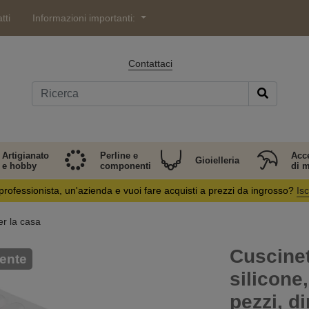
tti
Informazioni importanti:
Contattaci
Artigianato
Perline e
Acc
Gioielleria
e hobby
componenti
di 
professionista, un'azienda e vuoi fare acquisti a prezzi da ingrosso?
Isc
er la casa
Cuscinett
ente
silicone
pezzi, d