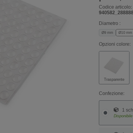
Codice articolo:
940582_28888
Diametro :
Ø9 mm
Ø10 mm
Opzioni colore:
Trasparente
Confezione:
1 sc
Disponibil