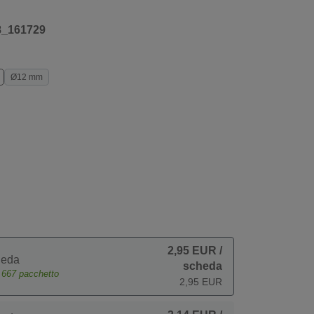
8_161729
Ø12 mm
2,95 EUR
/
heda
scheda
e
667
pacchetto
2,95 EUR