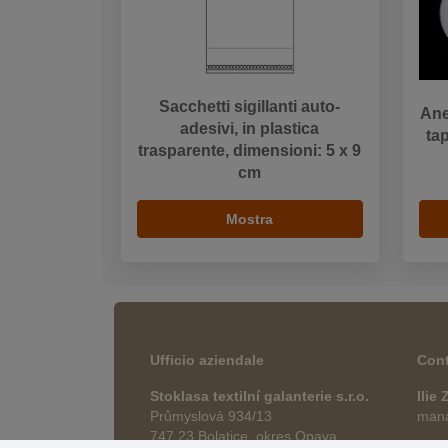
Sacchetti sigillanti auto-
Ane
adesivi, in plastica
ta
trasparente, dimensioni: 5 x 9
cm
Mostra
Ufficio aziendale
Cont
Stoklasa textilní galanterie s.r.o.
Ilie
Průmyslová 934/13
manag
747 23 Bolatice, okres Opava