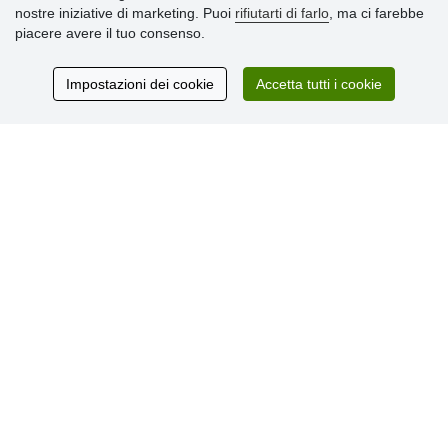
nostre iniziative di marketing. Puoi
rifiutarti di farlo
, ma ci farebbe
» Consegna e pagamento
piacere avere il tuo consenso.
» Garanzia e resi
» Programma fedeltà
Impostazioni dei cookie
Accetta tutti i cookie
Recensioni
dei clienti
© Stoklasa textilní galanterie s.r.o. 2026.