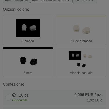
nylon, con anello
nylon, per biancheria da letto
nylon invisibile
Opzioni colore:
1 bianco
2 luce cremosa
6 nero
miscela casuale
Confezione:
0,096 EUR
/ pz.
20 pz.
Disponibile
1,92 EUR