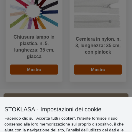
Chiusura lampo in
Cerniera in nylon, n.
plastica. n. 5,
3, lunghezza: 35 cm,
lunghezza: 35 cm,
con pinlock
giacca
Mostra
Mostra
Informazioni importanti
STOKLASA - Impostazioni dei cookie
Facendo clic su "Accetta tutti i cookie", l’utente fornisce il suo
» Impostazioni dei cookie
consenso alla loro memorizzazione sul proprio dispositivo, il che
» Termini & Condizioni
aiuta con la navigazione del sito, l'analisi dell'utilizzo dei dati e le
» Informativa sulla Privacy