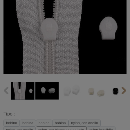
Tipo :
bobina
bobina
bobina
bobina
nylon, con anello