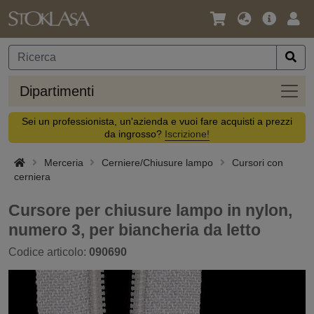
Lingua
Offerta
Acc
/
principa
Valuta
Dipar
Dipartimenti
Sei un professionista, un'azienda e vuoi fare acquisti a prezzi
da ingrosso?
Iscrizione!
Merceria
Cerniere/Chiusure lampo
Cursori con
cerniera
Cursore per chiusure lampo in nylon,
numero 3, per biancheria da letto
Codice articolo:
090690