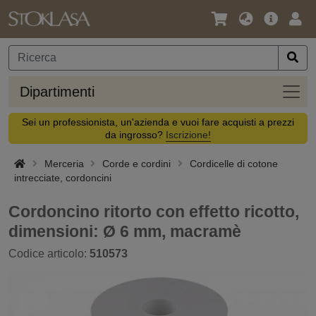
Lingua
Offerta
Acc
/
principa
Valuta
Dipar
Dipartimenti
Sei un professionista, un'azienda e vuoi fare acquisti a prezzi
da ingrosso?
Iscrizione!
Merceria
Corde e cordini
Cordicelle di cotone
intrecciate, cordoncini
Cordoncino ritorto con effetto ricotto,
dimensioni: Ø 6 mm, macramè
Codice articolo:
510573