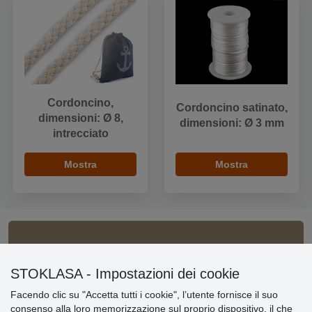
Cordoncino,
Cordoncino satinato,
dimensioni: Ø 8,
dimensioni: Ø 3 mm
intrecciato
Mostra
Mostra
Informazioni importanti
STOKLASA - Impostazioni dei cookie
» Impostazioni dei cookie
Facendo clic su "Accetta tutti i cookie", l’utente fornisce il suo
» Termini & Condizioni
consenso alla loro memorizzazione sul proprio dispositivo, il che
» Informativa sulla Privacy