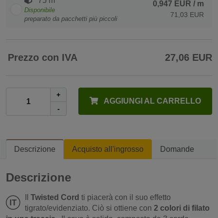
75 m
0,947 EUR
/ m
Disponibile
71,03 EUR
preparato da pacchetti più piccoli
Prezzo con IVA
27,06 EUR
+
AGGIUNGI AL CARRELLO
-
Descrizione
Acquisto all'ingrosso
Domande
Descrizione
Il
Twisted Cord
ti piacerà con il suo effetto
tigrato/evidenziato. Ciò si ottiene con
2 colori di filato