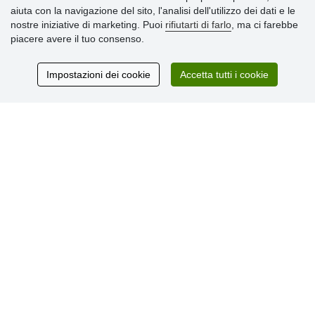
aiuta con la navigazione del sito, l'analisi dell'utilizzo dei dati e le
» Consegna e pagamento
nostre iniziative di marketing. Puoi
rifiutarti di farlo
, ma ci farebbe
» Garanzia e resi
piacere avere il tuo consenso.
» Programma fedeltà
Impostazioni dei cookie
Accetta tutti i cookie
Recensioni
dei clienti
© Stoklasa textilní galanterie s.r.o. 2026.