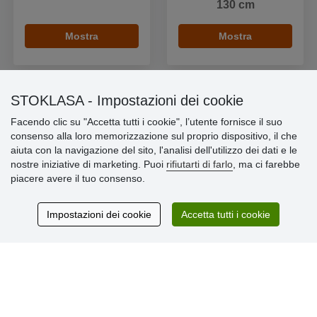
130 cm
Mostra
Mostra
STOKLASA - Impostazioni dei cookie
Facendo clic su "Accetta tutti i cookie", l’utente fornisce il suo
Informazioni importanti
consenso alla loro memorizzazione sul proprio dispositivo, il che
aiuta con la navigazione del sito, l'analisi dell'utilizzo dei dati e le
» Impostazioni dei cookie
nostre iniziative di marketing. Puoi
rifiutarti di farlo
, ma ci farebbe
» Termini & Condizioni
piacere avere il tuo consenso.
» Informativa sulla Privacy
» Consegna e pagamento
» Garanzia e resi
Impostazioni dei cookie
Accetta tutti i cookie
» Programma fedeltà
Recensioni
dei clienti