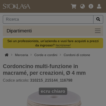
Lingua
Offerta
Acc
/
principa
Valuta
Dipar
Dipartimenti
Sei un professionista, un'azienda e vuoi fare acquisti a prezzi
da ingrosso?
Iscrizione!
Merceria
Corde e cordini
Cordoni di cotone
Cordoncino multi-funzione in
macramé, per creazioni, Ø 4 mm
Codice articolo:
310215_215144_116798
ecru chiaro