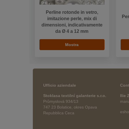
Perline rotonde in vetro,
Per
imitazione perle, mix di
dimensioni, indicativamente
da Ø 4 a 12 mm
Mostra
Ufficio aziendale
Cont
Stoklasa textilní galanterie s.r.o.
Ilie
Průmyslová 934/13
manag
747 23 Bolatice, okres Opava
esho
Repubblica Ceca