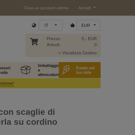
Crea un account utente
Accedi
IT
EUR
Prezzo:
0,- EUR
Articoli:
0
» Visualizza Cestino
Imballaggio
essori
Estate nel
e
moda
tuo stile
attrezzature
rizione!
con scaglie di
rla su cordino