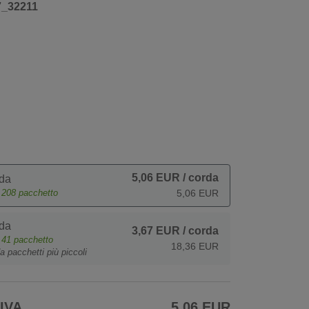
7_32211
5,06 EUR
/ corda
da
e
208
pacchetto
5,06 EUR
da
3,67 EUR
/ corda
e
41
pacchetto
18,36 EUR
a pacchetti più piccoli
 IVA
5,06 EUR