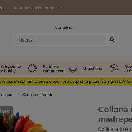
tti
Informazioni importanti:
Contattaci
Artigianato
Perline e
Acc
Gioielleria
e hobby
componenti
di 
professionista, un'azienda e vuoi fare acquisti a prezzi da ingrosso?
Isc
lescenti
Scaglie minerali
Collana 
lore
madrepe
Codice articolo: