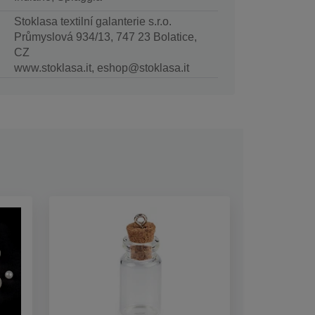
Stoklasa textilní galanterie s.r.o.
Průmyslová 934/13, 747 23 Bolatice,
CZ
www.stoklasa.it, eshop@stoklasa.it