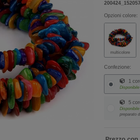
200424_15205
Opzioni colore:
multicolore
Confezione:
1 cor
Disponibil
5 cor
Disponibil
preparato d
Prezzo con