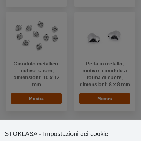
Ciondolo metallico,
Perla in metallo,
motivo: cuore,
motivo: ciondolo a
dimensioni: 10 x 12
forma di cuore,
mm
dimensioni: 8 x 8 mm
Mostra
Mostra
STOKLASA - Impostazioni dei cookie
Informazioni importanti