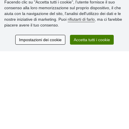
Facendo clic su "Accetta tutti i cookie", l’utente fornisce il suo
consenso alla loro memorizzazione sul proprio dispositivo, il che
» Impostazioni dei cookie
aiuta con la navigazione del sito, l'analisi dell'utilizzo dei dati e le
» Termini & Condizioni
nostre iniziative di marketing. Puoi
rifiutarti di farlo
, ma ci farebbe
» Informativa sulla Privacy
piacere avere il tuo consenso.
» Consegna e pagamento
» Garanzia e resi
» Programma fedeltà
Impostazioni dei cookie
Accetta tutti i cookie
Recensioni
dei clienti