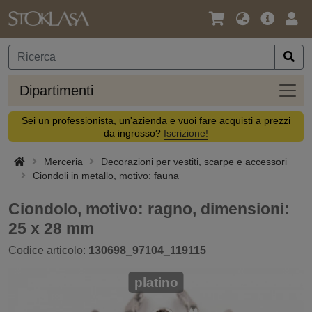
Lingua
Offerta
Acc
/
principa
Valuta
Dipar
Dipartimenti
Sei un professionista, un'azienda e vuoi fare acquisti a prezzi
da ingrosso?
Iscrizione!
Merceria
Decorazioni per vestiti, scarpe e accessori
Ciondoli in metallo, motivo: fauna
Ciondolo, motivo: ragno, dimensioni:
25 x 28 mm
Codice articolo:
130698_97104_119115
platino