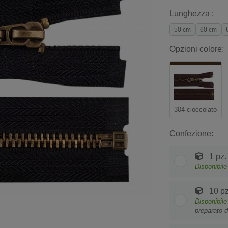
Lunghezza :
50 cm
60 cm
Opzioni colore:
304 cioccolato
Confezione:
1 pz.
Disponibile
10 pz
Disponibile
preparato d