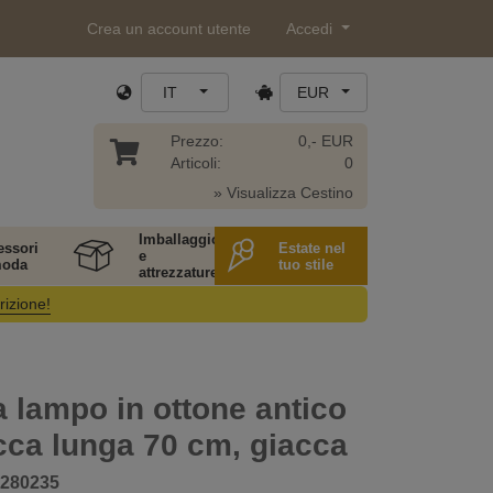
Crea un account utente
Accedi
IT
EUR
Prezzo:
0,- EUR
Articoli:
0
» Visualizza Cestino
Imballaggio
essori
Estate nel
e
moda
tuo stile
attrezzature
rizione!
 lampo in ottone antico
acca lunga 70 cm, giacca
280235