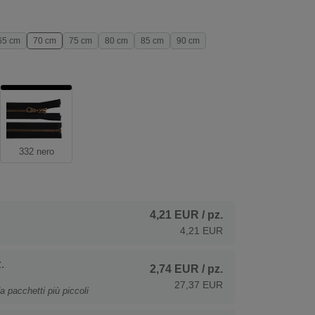
65 cm
70 cm
75 cm
80 cm
85 cm
90 cm
332 nero
4,21 EUR
/ pz.
4,21 EUR
.
2,74 EUR
/ pz.
27,37 EUR
a pacchetti più piccoli