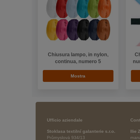
Chiusura lampo, in nylon,
Ch
continua, numero 5
nu
Mostra
Ufficio aziendale
Cont
Stoklasa textilní galanterie s.r.o.
Ilie
Průmyslová 934/13
manag