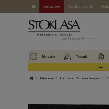
Ispirazione
Certificati regalo
Conta
… che la serve da 36 anni
Merceria
Tessuti
Sei un 
Merceria
Cerniere/Chiusure lampo
Ch