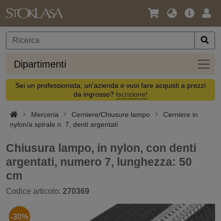
Lingua
Offerta
Acc
/
principa
Valuta
Dipar
Dipartimenti
Sei un professionista, un'azienda e vuoi fare acquisti a prezzi
da ingrosso?
Iscrizione!
Merceria
Cerniere/Chiusure lampo
Cerniere in
nylon/a spirale n. 7, denti argentati
Chiusura lampo, in nylon, con denti
argentati, numero 7, lunghezza: 50
cm
Codice articolo:
270369
-30%