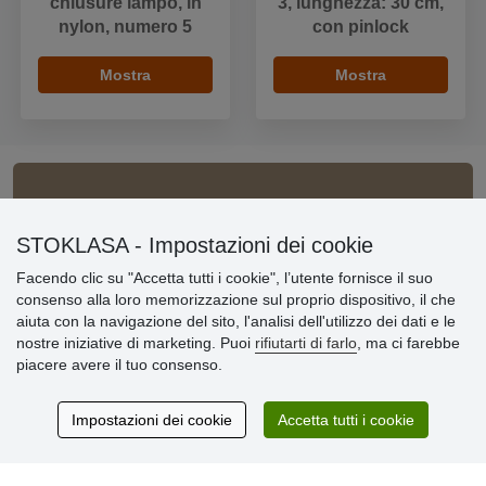
chiusure lampo, in
3, lunghezza: 30 cm,
nylon, numero 5
con pinlock
Mostra
Mostra
Informazioni importanti
STOKLASA - Impostazioni dei cookie
» Impostazioni dei cookie
Facendo clic su "Accetta tutti i cookie", l’utente fornisce il suo
» Termini & Condizioni
consenso alla loro memorizzazione sul proprio dispositivo, il che
» Informativa sulla Privacy
aiuta con la navigazione del sito, l'analisi dell'utilizzo dei dati e le
» Consegna e pagamento
nostre iniziative di marketing. Puoi
rifiutarti di farlo
, ma ci farebbe
» Garanzia e resi
piacere avere il tuo consenso.
» Programma fedeltà
Impostazioni dei cookie
Accetta tutti i cookie
Recensioni
dei clienti