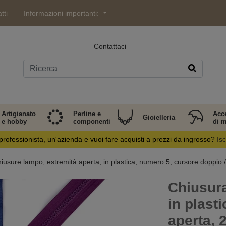
tti
Informazioni importanti:
Contattaci
Artigianato
Perline e
Acc
Gioielleria
e hobby
componenti
di 
professionista, un'azienda e vuoi fare acquisti a prezzi da ingrosso?
Isc
iusure lampo, estremità aperta, in plastica, numero 5, cursore doppio /
Chiusura
in plast
aperta, 