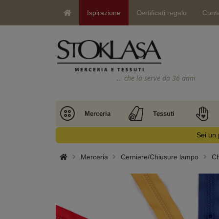
Ispirazione
Certificati regalo
Conta
… che la serve da 36 anni
Merceria
Tessuti
Sei un 
Merceria
Cerniere/Chiusure lampo
Ch