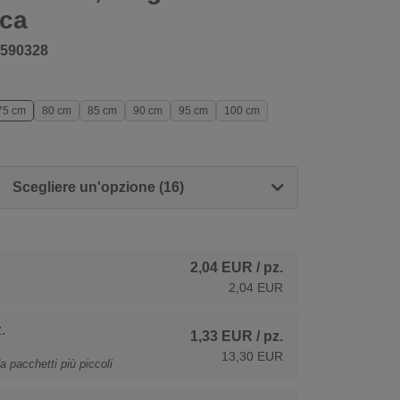
cca
590328
75 cm
80 cm
85 cm
90 cm
95 cm
100 cm
Scegliere un'opzione (16)
2,04 EUR
/ pz.
2,04 EUR
.
1,33 EUR
/ pz.
13,30 EUR
a pacchetti più piccoli