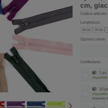
cm, gia
Codice articolo:
Lunghezza :
65 cm
70 cm
Opzioni colore:
Confezione:
1 pz.
Disponibile
10 pz
Disponibile
preparato d