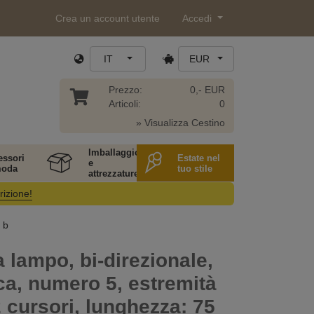
Crea un account utente
Accedi
IT
EUR
Prezzo:
0,- EUR
Articoli:
0
» Visualizza Cestino
Imballaggio
essori
Estate nel
e
moda
tuo stile
attrezzature
rizione!
 b
 lampo, bi-direzionale,
ica, numero 5, estremità
2 cursori, lunghezza: 75