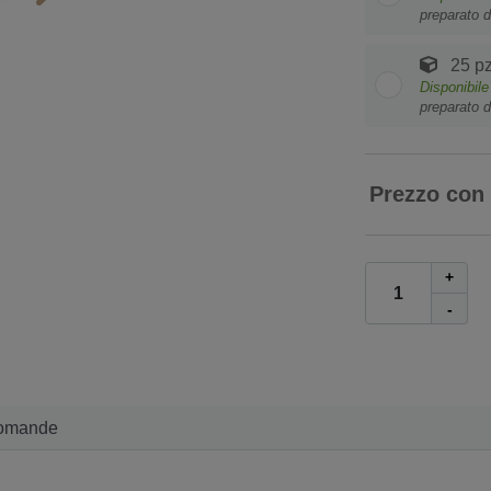
preparato d
25 pz
Disponibile
preparato d
Prezzo con
+
-
omande