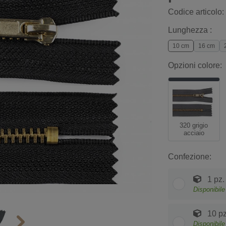
Codice articolo:
Lunghezza :
10 cm
16 cm
Opzioni colore:
320 grigio
acciaio
Confezione:
1 pz.
Disponibile
10 pz
Disponibile