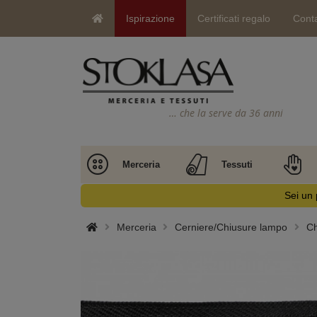
Ispirazione
Certificati regalo
Conta
… che la serve da 36 anni
Merceria
Tessuti
Sei un 
Merceria
Cerniere/Chiusure lampo
Ch