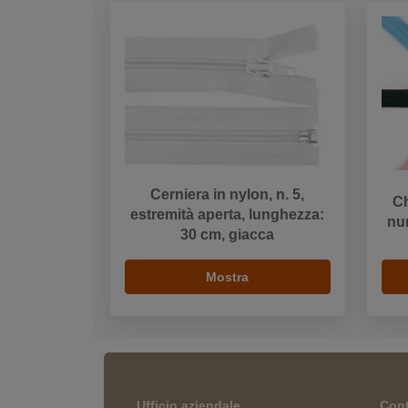
Cerniera in nylon, n. 5,
Ch
estremità aperta, lunghezza:
nu
30 cm, giacca
Mostra
Ufficio aziendale
Cont