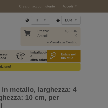
Crea un account utente
Accedi
IT
EUR
Prezzo:
0,- EUR
Articoli:
0
» Visualizza Cestino
Imballaggio
essori
Estate nel
e
moda
tuo stile
attrezzature
rizione!
 in metallo, larghezza: 4
ghezza: 10 cm, per
i