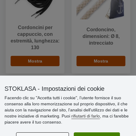
Cordoncini per
Cordoncino,
cappuccio, con
dimensioni: Ø 8,
estremità, lunghezza:
intrecciato
130
Mostra
Mostra
STOKLASA - Impostazioni dei cookie
Facendo clic su "Accetta tutti i cookie", l’utente fornisce il suo
Informazioni importanti
consenso alla loro memorizzazione sul proprio dispositivo, il che
aiuta con la navigazione del sito, l'analisi dell'utilizzo dei dati e le
» Impostazioni dei cookie
nostre iniziative di marketing. Puoi
rifiutarti di farlo
, ma ci farebbe
» Termini & Condizioni
piacere avere il tuo consenso.
» Informativa sulla Privacy
» Consegna e pagamento
» Garanzia e resi