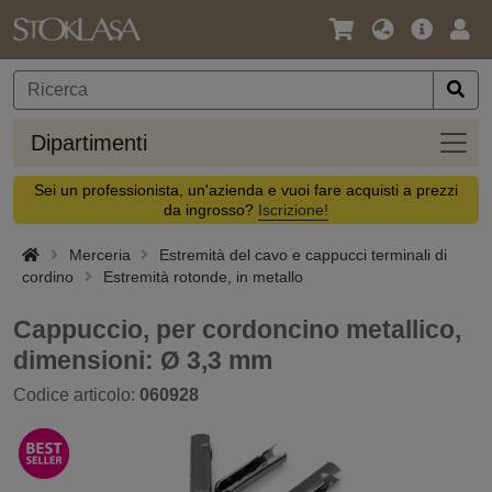
Lingua
Offerta
Acc
/
principa
Valuta
Dipar
Dipartimenti
Sei un professionista, un'azienda e vuoi fare acquisti a prezzi
da ingrosso?
Iscrizione!
Merceria
Estremità del cavo e cappucci terminali di
cordino
Estremità rotonde, in metallo
Cappuccio, per cordoncino metallico,
dimensioni: Ø 3,3 mm
Codice articolo:
060928