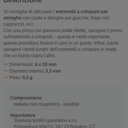
Si consiglia di utilizzare l'
estremità a crimpare per
stringhe
con corde e stringhe per giacche, felpe con
cappuccio, ecc.
Con una pinza con ganasce piatte strette, spingere il perno
sull'estremità a crimpare, - questo è molto importante,
questa procedura fisserà il cavo in un punto. Infine, basta
spingere i bordi lunghi dell'estremità a crimpare in modo
che un bordo copra l'altro.
Dimensioni:
4 x 18 mm
Diametro interno:
3,3 mm
Peso:
0,3 g
Composizione
metallo non magnetico - lavabile
Importatore
Stoklasa textilní galanterie s.r.o.
Průmyslová 934/13, 747 23 Bolatice, CZ