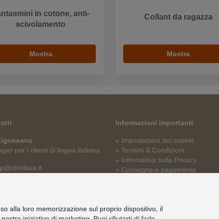
ntasmini in cotone, anti-
Collant da ragazza
scivolamento
Mostra
Mostra
atti
Informazioni importanti
 Zigoneanu
» Impostazioni dei cookie
er per i clienti di lingua italiana
» Termini & Condizioni
» Informativa sulla Privacy
p@stoklasa.it
» Consegna e pagamento
» Garanzia e resi
» Programma fedeltà
nso alla loro memorizzazione sul proprio dispositivo, il
le nostre iniziative di marketing. Puoi
rifiutarti di farlo
,