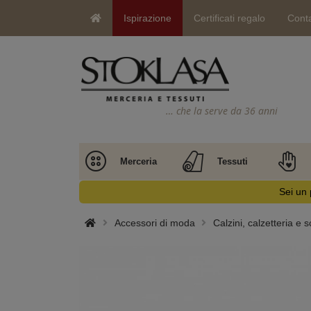
Ispirazione
Certificati regalo
Conta
… che la serve da 36 anni
Merceria
Tessuti
Sei un 
Accessori di moda
Calzini, calzetteria e