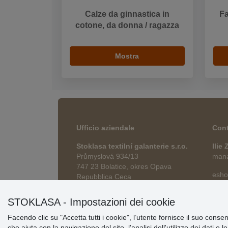
Calze da ginnastica in
Fa
cotone, da donna / ragazza
Mostra
Ufficio aziendale
Cont
Stoklasa textilní galanterie s.r.o.
Ilie
Průmyslová 934/13
manag
747 23 Bolatice, okres Opava
esho
Repubblica Ceca
STOKLASA - Impostazioni dei cookie
Facendo clic su "Accetta tutti i cookie", l’utente fornisce il suo conse
che aiuta con la navigazione del sito, l'analisi dell'utilizzo dei dati e 