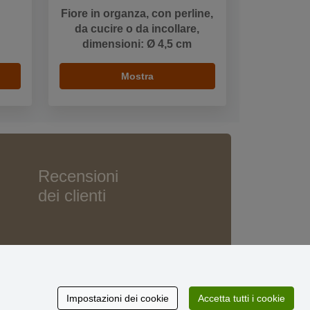
Fiore in organza, con perline,
da cucire o da incollare,
dimensioni: Ø 4,5 cm
Mostra
Recensioni
dei clienti
Impostazioni dei cookie
Accetta tutti i cookie