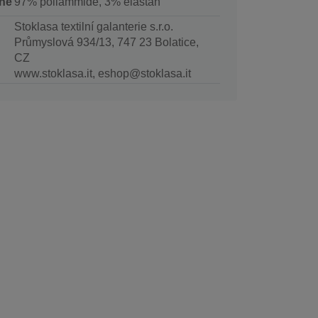
ne
97% poliammide, 3% elastan
Stoklasa textilní galanterie s.r.o.
Průmyslová 934/13, 747 23 Bolatice,
CZ
www.stoklasa.it, eshop@stoklasa.it