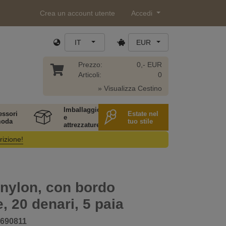
Crea un account utente
Accedi
IT
EUR
Prezzo:
0,- EUR
Articoli:
0
» Visualizza Cestino
Imballaggio
essori
Estate nel
e
moda
tuo stile
attrezzature
rizione!
 nylon, con bordo
, 20 denari, 5 paia
690811