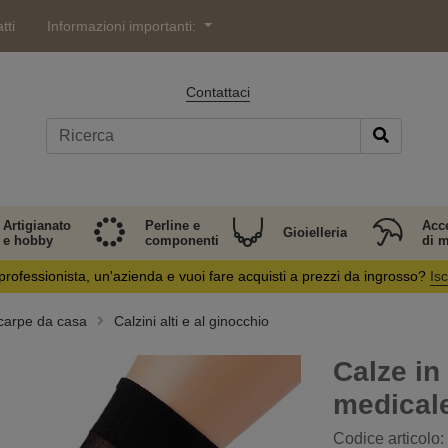
tti
Informazioni importanti:
Contattaci
Artigianato
Perline e
Acc
Gioielleria
e hobby
componenti
di 
professionista, un'azienda e vuoi fare acquisti a prezzi da ingrosso?
Isc
 scarpe da casa
Calzini alti e al ginocchio
Calze in
medicale
Codice articolo: