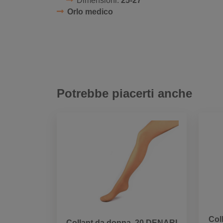
Dimensioni:
25-27
Orlo medico
Potrebbe piacerti anche
Col
Collant da donna, 20 DENARI