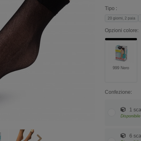
Tipo :
20 giorni, 2 paia
Opzioni colore:
999 Nero
Confezione:
1 sca
Disponibile
6 sca