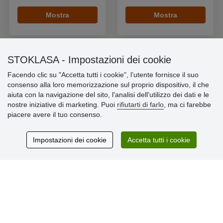
Mostra
Mostra
STOKLASA - Impostazioni dei cookie
Facendo clic su "Accetta tutti i cookie", l’utente fornisce il suo
Informazioni importanti
consenso alla loro memorizzazione sul proprio dispositivo, il che
aiuta con la navigazione del sito, l'analisi dell'utilizzo dei dati e le
» Impostazioni dei cookie
nostre iniziative di marketing. Puoi
rifiutarti di farlo
, ma ci farebbe
» Termini & Condizioni
piacere avere il tuo consenso.
» Informativa sulla Privacy
» Consegna e pagamento
» Garanzia e resi
Impostazioni dei cookie
Accetta tutti i cookie
» Programma fedeltà
Recensioni
dei clienti