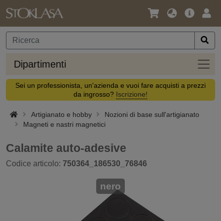
Lingua
Offerta
Acc
/
principa
Valuta
Dipar
Dipartimenti
Sei un professionista, un'azienda e vuoi fare acquisti a prezzi
da ingrosso?
Iscrizione!
Artigianato e hobby
Nozioni di base sull'artigianato
Magneti e nastri magnetici
Calamite auto-adesive
Codice articolo:
750364_186530_76846
nero