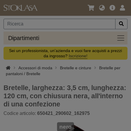
Lingua
Offerta
Acc
/
principa
Valuta
Dipar
Dipartimenti
Sei un professionista, un'azienda e vuoi fare acquisti a prezzi
da ingrosso?
Iscrizione!
Accessori di moda
Bretelle e cinture
Bretelle per
pantaloni / Bretelle
Bretelle, larghezza: 3,5 cm, lunghezza:
120 cm, con chiusura nera, all'interno
di una confezione
Codice articolo:
650421_290602_162975
nero