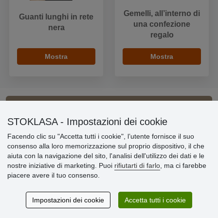
Gemelli, all’interno di
Guanti lunghi in rete
una confezione
nera
regalo
Mostra
Mostra
Informazioni importanti
STOKLASA - Impostazioni dei cookie
Facendo clic su "Accetta tutti i cookie", l’utente fornisce il suo
» Impostazioni dei cookie
consenso alla loro memorizzazione sul proprio dispositivo, il che
» Termini & Condizioni
aiuta con la navigazione del sito, l'analisi dell'utilizzo dei dati e le
» Informativa sulla Privacy
nostre iniziative di marketing. Puoi
rifiutarti di farlo
, ma ci farebbe
» Consegna e pagamento
piacere avere il tuo consenso.
» Garanzia e resi
» Programma fedeltà
Impostazioni dei cookie
Accetta tutti i cookie