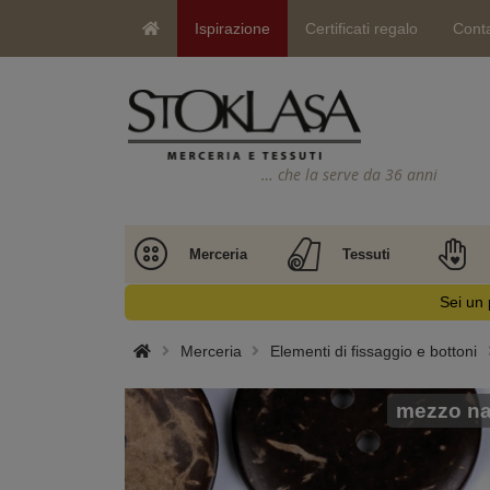
Ispirazione
Certificati regalo
Conta
… che la serve da 36 anni
Merceria
Tessuti
Sei un 
Merceria
Elementi di fissaggio e bottoni
mezzo na