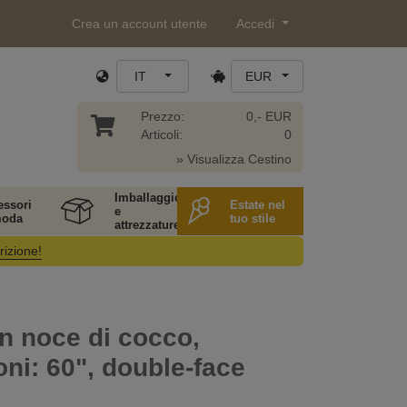
Crea un account utente
Accedi
IT
EUR
Prezzo:
0,- EUR
Articoli:
0
» Visualizza Cestino
Imballaggio
essori
Estate nel
e
moda
tuo stile
attrezzature
rizione!
in noce di cocco,
ni: 60", double-face