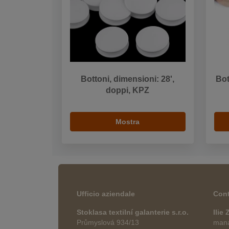
Bottoni, dimensioni: 28',
Bot
doppi, KPZ
Mostra
Ufficio aziendale
Cont
Stoklasa textilní galanterie s.r.o.
Ilie
Průmyslová 934/13
manag