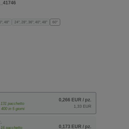
6_41746
0", 48"
24", 28", 36", 40", 48"
60"
0,266 EUR
/ pz.
e
131
pacchetto
1,33 EUR
o
400
in 5 giorni
.
0,173 EUR
/ pz.
e
16
pacchetto