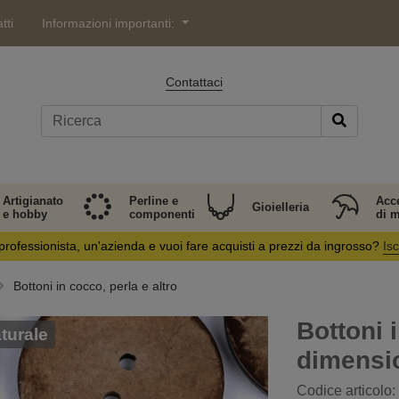
tti
Informazioni importanti:
Contattaci
Artigianato
Perline e
Acc
Gioielleria
e hobby
componenti
di 
professionista, un'azienda e vuoi fare acquisti a prezzi da ingrosso?
Isc
Bottoni in cocco, perla e altro
Bottoni 
turale
dimensio
Codice articolo: