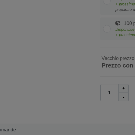
+ prossim
preparato d
100 p
Disponibil
+ prossim
Vecchio prezzo
Prezzo con
+
-
omande