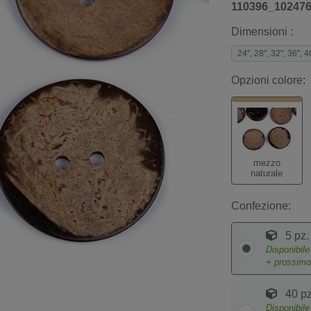
110396_10247
Dimensioni :
24", 28", 32", 36", 4
Opzioni colore:
mezzo
naturale
Confezione:
5 pz.
Disponibil
+ prossim
40 pz
Disponibil