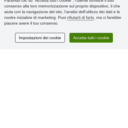
Facendo clic su "Accetta tutti i cookie", l’utente fornisce il suo
consenso alla loro memorizzazione sul proprio dispositivo, il che
» Impostazioni dei cookie
aiuta con la navigazione del sito, l'analisi dell'utilizzo dei dati e le
» Termini & Condizioni
nostre iniziative di marketing. Puoi
rifiutarti di farlo
, ma ci farebbe
» Informativa sulla Privacy
piacere avere il tuo consenso.
» Consegna e pagamento
» Garanzia e resi
» Programma fedeltà
Impostazioni dei cookie
Accetta tutti i cookie
Recensioni
dei clienti