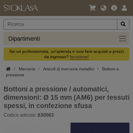
Lingua
Offerta
Acc
/
principa
Valuta
Dipar
Dipartimenti
Sei un professionista, un'azienda e vuoi fare acquisti a prezzi
da ingrosso?
Iscrizione!
Merceria
Articoli di merceria metallici
Bottoni a
pressione
Bottoni a pressione / automatici,
dimensioni: Ø 15 mm (AM6) per tessuti
spessi, in confezione sfusa
Codice articolo:
630083