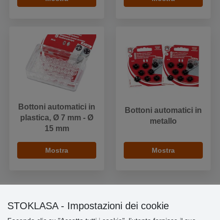
Bottoni automatici in
Bottoni automatici in
plastica, Ø 7 mm - Ø
metallo
15 mm
Mostra
Mostra
STOKLASA - Impostazioni dei cookie
Informazioni importanti