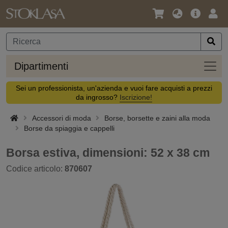
Lingua
Offerta
Acc
/
principa
Valuta
Dipar
Dipartimenti
Sei un professionista, un'azienda e vuoi fare acquisti a prezzi
da ingrosso?
Iscrizione!
Accessori di moda
Borse, borsette e zaini alla moda
Borse da spiaggia e cappelli
Borsa estiva, dimensioni: 52 x 38 cm
Codice articolo:
870607