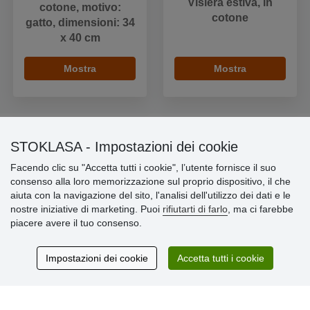
Visiera estiva, in
cotone, motivo:
cotone
gatto, dimensioni: 34
x 40 cm
Mostra
Mostra
STOKLASA - Impostazioni dei cookie
Informazioni importanti
Facendo clic su "Accetta tutti i cookie", l’utente fornisce il suo
consenso alla loro memorizzazione sul proprio dispositivo, il che
» Impostazioni dei cookie
aiuta con la navigazione del sito, l'analisi dell'utilizzo dei dati e le
» Termini & Condizioni
nostre iniziative di marketing. Puoi
rifiutarti di farlo
, ma ci farebbe
» Informativa sulla Privacy
piacere avere il tuo consenso.
» Consegna e pagamento
» Garanzia e resi
» Programma fedeltà
Impostazioni dei cookie
Accetta tutti i cookie
Recensioni