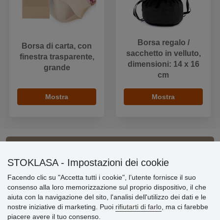
Borsa regalo /
Borsa di carta, con
sacchetto in velluto,
finestra trasparente,
dimensioni: 14 x 16
grande
cm
Mostra
Mostra
Informazioni importanti
STOKLASA - Impostazioni dei cookie
Facendo clic su "Accetta tutti i cookie", l’utente fornisce il suo
» Impostazioni dei cookie
consenso alla loro memorizzazione sul proprio dispositivo, il che
» Termini & Condizioni
aiuta con la navigazione del sito, l'analisi dell'utilizzo dei dati e le
» Informativa sulla Privacy
nostre iniziative di marketing. Puoi
rifiutarti di farlo
, ma ci farebbe
» Consegna e pagamento
piacere avere il tuo consenso.
» Garanzia e resi