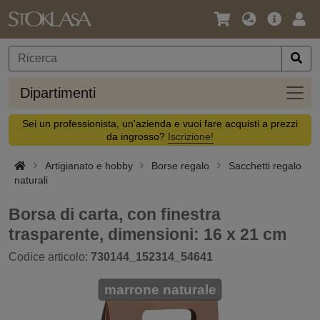
Lingua
Offerta
Acc
/
principa
Valuta
Dipar
Dipartimenti
Sei un professionista, un'azienda e vuoi fare acquisti a prezzi
da ingrosso?
Iscrizione!
Artigianato e hobby
Borse regalo
Sacchetti regalo
naturali
Borsa di carta, con finestra
trasparente, dimensioni: 16 x 21 cm
Codice articolo:
730144_152314_54641
marrone naturale