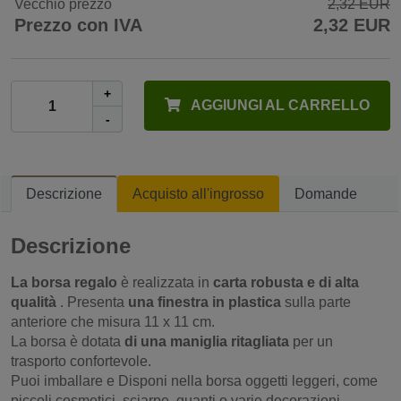
Vecchio prezzo
2,32 EUR
Prezzo con IVA
2,32 EUR
+
AGGIUNGI AL CARRELLO
-
Descrizione
Acquisto all'ingrosso
Domande
Descrizione
La borsa regalo
è realizzata in
carta robusta e di alta
qualità
. Presenta
una finestra in plastica
sulla parte
anteriore
che misura 11 x 11 cm.
La borsa è dotata
di una maniglia ritagliata
per un
trasporto confortevole.
Puoi imballare e
Disponi nella borsa oggetti leggeri, come
piccoli cosmetici, sciarpe, guanti o varie decorazioni