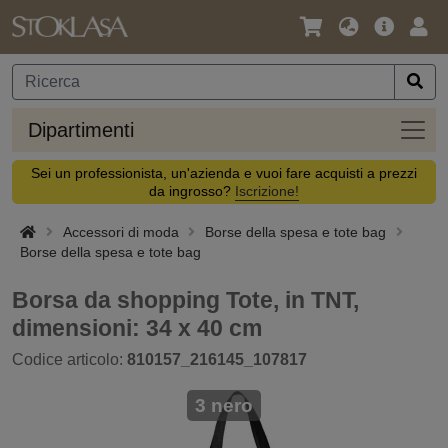
Lingua
Offerta
Acc
/
principa
Valuta
Dipar
Dipartimenti
Sei un professionista, un'azienda e vuoi fare acquisti a prezzi
da ingrosso?
Iscrizione!
Accessori di moda
Borse della spesa e tote bag
Borse della spesa e tote bag
Borsa da shopping Tote, in TNT,
dimensioni: 34 x 40 cm
Codice articolo:
810157_216145_107817
3 nero