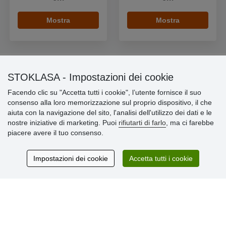
Mostra
Mostra
STOKLASA - Impostazioni dei cookie
Informazioni importanti
Facendo clic su "Accetta tutti i cookie", l’utente fornisce il suo
consenso alla loro memorizzazione sul proprio dispositivo, il che
» Impostazioni dei cookie
aiuta con la navigazione del sito, l'analisi dell'utilizzo dei dati e le
» Termini & Condizioni
nostre iniziative di marketing. Puoi
rifiutarti di farlo
, ma ci farebbe
» Informativa sulla Privacy
piacere avere il tuo consenso.
» Consegna e pagamento
» Garanzia e resi
» Programma fedeltà
Impostazioni dei cookie
Accetta tutti i cookie
Recensioni
dei clienti