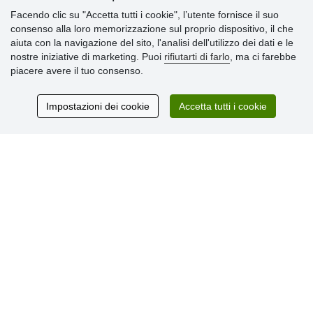
Informazioni importanti
Facendo clic su "Accetta tutti i cookie", l’utente fornisce il suo
consenso alla loro memorizzazione sul proprio dispositivo, il che
» Impostazioni dei cookie
aiuta con la navigazione del sito, l'analisi dell'utilizzo dei dati e le
» Termini & Condizioni
nostre iniziative di marketing. Puoi
rifiutarti di farlo
, ma ci farebbe
» Informativa sulla Privacy
piacere avere il tuo consenso.
» Consegna e pagamento
» Garanzia e resi
» Programma fedeltà
Impostazioni dei cookie
Accetta tutti i cookie
Recensioni
dei clienti