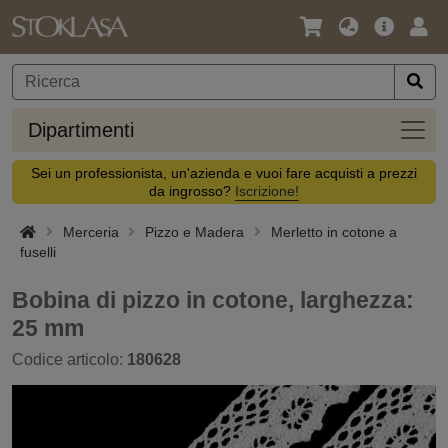
Lingua
Offerta
Acc
/
principa
Valuta
Dipar
Dipartimenti
Sei un professionista, un'azienda e vuoi fare acquisti a prezzi
da ingrosso?
Iscrizione!
Merceria
Pizzo e Madera
Merletto in cotone a
fuselli
Bobina di pizzo in cotone, larghezza:
25 mm
Codice articolo:
180628