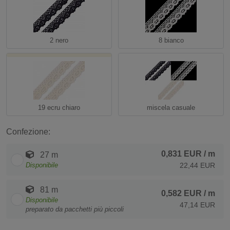
2 nero
8 bianco
19 ecru chiaro
miscela casuale
Confezione:
0,831 EUR
/ m
27 m
Disponibile
22,44 EUR
81 m
0,582 EUR
/ m
Disponibile
47,14 EUR
preparato da pacchetti più piccoli