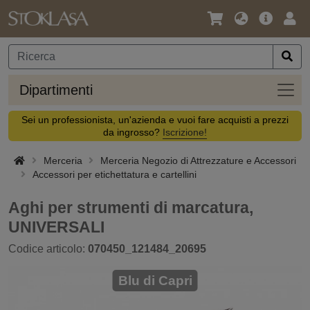
Lingua
Offerta
Acc
/
principa
Valuta
Dipar
Dipartimenti
Sei un professionista, un'azienda e vuoi fare acquisti a prezzi
da ingrosso?
Iscrizione!
Merceria
Merceria Negozio di Attrezzature e Accessori
Accessori per etichettatura e cartellini
Aghi per strumenti di marcatura,
UNIVERSALI
Codice articolo:
070450_121484_20695
Blu di Capri